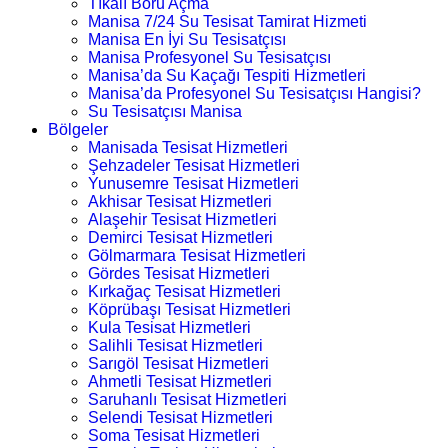
Tıkalı Boru Açma
Manisa 7/24 Su Tesisat Tamirat Hizmeti
Manisa En İyi Su Tesisatçısı
Manisa Profesyonel Su Tesisatçısı
Manisa’da Su Kaçağı Tespiti Hizmetleri
Manisa’da Profesyonel Su Tesisatçısı Hangisi?
Su Tesisatçısı Manisa
Bölgeler
Manisada Tesisat Hizmetleri
Şehzadeler Tesisat Hizmetleri
Yunusemre Tesisat Hizmetleri
Akhisar Tesisat Hizmetleri
Alaşehir Tesisat Hizmetleri
Demirci Tesisat Hizmetleri
Gölmarmara Tesisat Hizmetleri
Gördes Tesisat Hizmetleri
Kırkağaç Tesisat Hizmetleri
Köprübaşı Tesisat Hizmetleri
Kula Tesisat Hizmetleri
Salihli Tesisat Hizmetleri
Sarıgöl Tesisat Hizmetleri
Ahmetli Tesisat Hizmetleri
Saruhanlı Tesisat Hizmetleri
Selendi Tesisat Hizmetleri
Soma Tesisat Hizmetleri