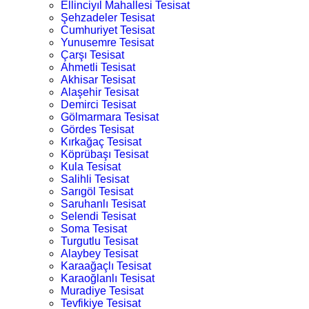
Ellinciyıl Mahallesi Tesisat
Şehzadeler Tesisat
Cumhuriyet Tesisat
Yunusemre Tesisat
Çarşı Tesisat
Ahmetli Tesisat
Akhisar Tesisat
Alaşehir Tesisat
Demirci Tesisat
Gölmarmara Tesisat
Gördes Tesisat
Kırkağaç Tesisat
Köprübaşı Tesisat
Kula Tesisat
Salihli Tesisat
Sarıgöl Tesisat
Saruhanlı Tesisat
Selendi Tesisat
Soma Tesisat
Turgutlu Tesisat
Alaybey Tesisat
Karaağaçlı Tesisat
Karaoğlanlı Tesisat
Muradiye Tesisat
Tevfikiye Tesisat