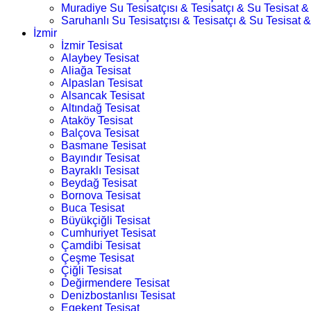
Muradiye Su Tesisatçısı & Tesisatçı & Su Tesisat & 
Saruhanlı Su Tesisatçısı & Tesisatçı & Su Tesisat &
İzmir
İzmir Tesisat
Alaybey Tesisat
Aliağa Tesisat
Alpaslan Tesisat
Alsancak Tesisat
Altındağ Tesisat
Ataköy Tesisat
Balçova Tesisat
Basmane Tesisat
Bayındır Tesisat
Bayraklı Tesisat
Beydağ Tesisat
Bornova Tesisat
Buca Tesisat
Büyükçiğli Tesisat
Cumhuriyet Tesisat
Çamdibi Tesisat
Çeşme Tesisat
Çiğli Tesisat
Değirmendere Tesisat
Denizbostanlısı Tesisat
Egekent Tesisat