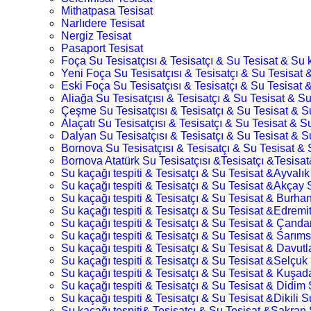
Mithatpasa Tesisat
Narlıdere Tesisat
Nergiz Tesisat
Pasaport Tesisat
Foça Su Tesisatçısı & Tesisatçı & Su Tesisat & Su k
Yeni Foça Su Tesisatçısı & Tesisatçı & Su Tesisat &
Eski Foça Su Tesisatçısı & Tesisatçı & Su Tesisat &
Aliağa Su Tesisatçısı & Tesisatçı & Su Tesisat & Su
Çeşme Su Tesisatçısı & Tesisatçı & Su Tesisat & Su
Alaçatı Su Tesisatçısı & Tesisatçı & Su Tesisat & Su
Dalyan Su Tesisatçısı & Tesisatçı & Su Tesisat & Su
Bornova Su Tesisatçısı & Tesisatçı & Su Tesisat & S
Bornova Atatürk Su Tesisatçısı &Tesisatçı &Tesisat
Su kaçağı tespiti & Tesisatçı & Su Tesisat &Ayvalık
Su kaçağı tespiti & Tesisatçı & Su Tesisat &Akçay 
Su kaçağı tespiti & Tesisatçı & Su Tesisat & Burhan
Su kaçağı tespiti & Tesisatçı & Su Tesisat &Edremit
Su kaçağı tespiti & Tesisatçı & Su Tesisat & Çandar
Su kaçağı tespiti & Tesisatçı & Su Tesisat & Sarıms
Su kaçağı tespiti & Tesisatçı & Su Tesisat & Davutl
Su kaçağı tespiti & Tesisatçı & Su Tesisat &Selçuk 
Su kaçağı tespiti & Tesisatçı & Su Tesisat & Kuşada
Su kaçağı tespiti & Tesisatçı & Su Tesisat & Didim 
Su kaçağı tespiti & Tesisatçı & Su Tesisat &Dikili S
Su kaçağı tespiti& Tesisatçı & Su Tesisat &Şakran 