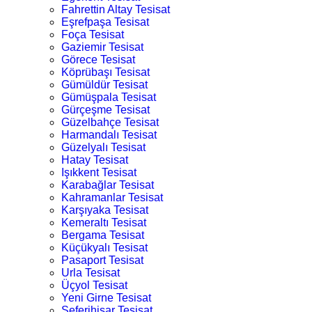
Fahrettin Altay Tesisat
Eşrefpaşa Tesisat
Foça Tesisat
Gaziemir Tesisat
Görece Tesisat
Köprübaşı Tesisat
Gümüldür Tesisat
Gümüşpala Tesisat
Gürçeşme Tesisat
Güzelbahçe Tesisat
Harmandalı Tesisat
Güzelyalı Tesisat
Hatay Tesisat
Işıkkent Tesisat
Karabağlar Tesisat
Kahramanlar Tesisat
Karşıyaka Tesisat
Kemeraltı Tesisat
Bergama Tesisat
Küçükyalı Tesisat
Pasaport Tesisat
Urla Tesisat
Üçyol Tesisat
Yeni Girne Tesisat
Seferihisar Tesisat