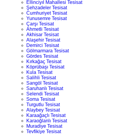
Ellinciyıl Mahallesi Tesisat
Şehzadeler Tesisat
Cumhuriyet Tesisat
Yunusemre Tesisat
Çarşı Tesisat
Ahmetli Tesisat
Akhisar Tesisat
Alaşehir Tesisat
Demirci Tesisat
Gölmarmara Tesisat
Gördes Tesisat
Kırkağaç Tesisat
Köprübaşı Tesisat
Kula Tesisat
Salihli Tesisat
Sarıgöl Tesisat
Saruhanlı Tesisat
Selendi Tesisat
Soma Tesisat
Turgutlu Tesisat
Alaybey Tesisat
Karaağaçlı Tesisat
Karaoğlanlı Tesisat
Muradiye Tesisat
Tevfikiye Tesisat