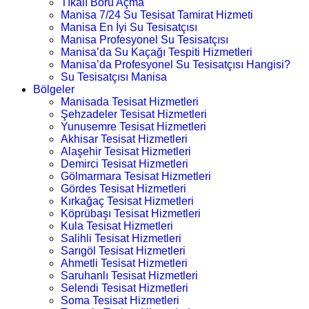
Tıkalı Boru Açma
Manisa 7/24 Su Tesisat Tamirat Hizmeti
Manisa En İyi Su Tesisatçısı
Manisa Profesyonel Su Tesisatçısı
Manisa’da Su Kaçağı Tespiti Hizmetleri
Manisa’da Profesyonel Su Tesisatçısı Hangisi?
Su Tesisatçısı Manisa
Bölgeler
Manisada Tesisat Hizmetleri
Şehzadeler Tesisat Hizmetleri
Yunusemre Tesisat Hizmetleri
Akhisar Tesisat Hizmetleri
Alaşehir Tesisat Hizmetleri
Demirci Tesisat Hizmetleri
Gölmarmara Tesisat Hizmetleri
Gördes Tesisat Hizmetleri
Kırkağaç Tesisat Hizmetleri
Köprübaşı Tesisat Hizmetleri
Kula Tesisat Hizmetleri
Salihli Tesisat Hizmetleri
Sarıgöl Tesisat Hizmetleri
Ahmetli Tesisat Hizmetleri
Saruhanlı Tesisat Hizmetleri
Selendi Tesisat Hizmetleri
Soma Tesisat Hizmetleri