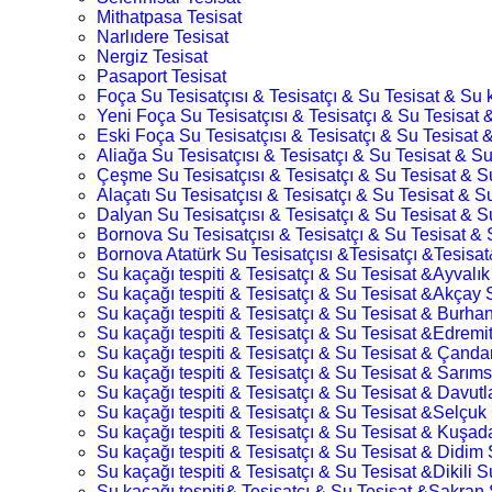
Mithatpasa Tesisat
Narlıdere Tesisat
Nergiz Tesisat
Pasaport Tesisat
Foça Su Tesisatçısı & Tesisatçı & Su Tesisat & Su k
Yeni Foça Su Tesisatçısı & Tesisatçı & Su Tesisat &
Eski Foça Su Tesisatçısı & Tesisatçı & Su Tesisat &
Aliağa Su Tesisatçısı & Tesisatçı & Su Tesisat & Su
Çeşme Su Tesisatçısı & Tesisatçı & Su Tesisat & Su
Alaçatı Su Tesisatçısı & Tesisatçı & Su Tesisat & Su
Dalyan Su Tesisatçısı & Tesisatçı & Su Tesisat & Su
Bornova Su Tesisatçısı & Tesisatçı & Su Tesisat & S
Bornova Atatürk Su Tesisatçısı &Tesisatçı &Tesisat
Su kaçağı tespiti & Tesisatçı & Su Tesisat &Ayvalık
Su kaçağı tespiti & Tesisatçı & Su Tesisat &Akçay 
Su kaçağı tespiti & Tesisatçı & Su Tesisat & Burhan
Su kaçağı tespiti & Tesisatçı & Su Tesisat &Edremit
Su kaçağı tespiti & Tesisatçı & Su Tesisat & Çandar
Su kaçağı tespiti & Tesisatçı & Su Tesisat & Sarıms
Su kaçağı tespiti & Tesisatçı & Su Tesisat & Davutl
Su kaçağı tespiti & Tesisatçı & Su Tesisat &Selçuk 
Su kaçağı tespiti & Tesisatçı & Su Tesisat & Kuşada
Su kaçağı tespiti & Tesisatçı & Su Tesisat & Didim 
Su kaçağı tespiti & Tesisatçı & Su Tesisat &Dikili S
Su kaçağı tespiti& Tesisatçı & Su Tesisat &Şakran 