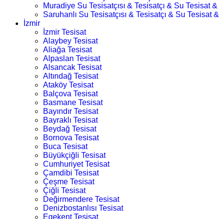
Muradiye Su Tesisatçısı & Tesisatçı & Su Tesisat & 
Saruhanlı Su Tesisatçısı & Tesisatçı & Su Tesisat &
İzmir
İzmir Tesisat
Alaybey Tesisat
Aliağa Tesisat
Alpaslan Tesisat
Alsancak Tesisat
Altındağ Tesisat
Ataköy Tesisat
Balçova Tesisat
Basmane Tesisat
Bayındır Tesisat
Bayraklı Tesisat
Beydağ Tesisat
Bornova Tesisat
Buca Tesisat
Büyükçiğli Tesisat
Cumhuriyet Tesisat
Çamdibi Tesisat
Çeşme Tesisat
Çiğli Tesisat
Değirmendere Tesisat
Denizbostanlısı Tesisat
Egekent Tesisat