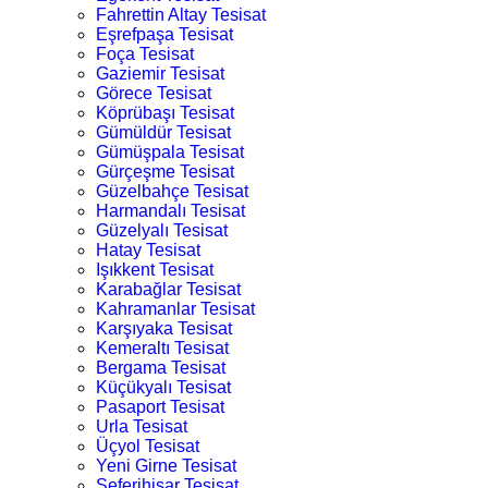
Fahrettin Altay Tesisat
Eşrefpaşa Tesisat
Foça Tesisat
Gaziemir Tesisat
Görece Tesisat
Köprübaşı Tesisat
Gümüldür Tesisat
Gümüşpala Tesisat
Gürçeşme Tesisat
Güzelbahçe Tesisat
Harmandalı Tesisat
Güzelyalı Tesisat
Hatay Tesisat
Işıkkent Tesisat
Karabağlar Tesisat
Kahramanlar Tesisat
Karşıyaka Tesisat
Kemeraltı Tesisat
Bergama Tesisat
Küçükyalı Tesisat
Pasaport Tesisat
Urla Tesisat
Üçyol Tesisat
Yeni Girne Tesisat
Seferihisar Tesisat