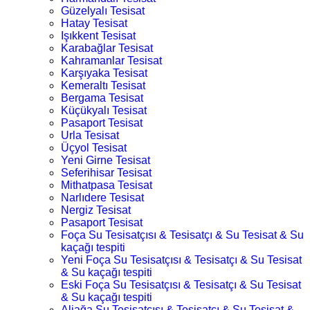
Güzelyalı Tesisat
Hatay Tesisat
Işıkkent Tesisat
Karabağlar Tesisat
Kahramanlar Tesisat
Karşıyaka Tesisat
Kemeraltı Tesisat
Bergama Tesisat
Küçükyalı Tesisat
Pasaport Tesisat
Urla Tesisat
Üçyol Tesisat
Yeni Girne Tesisat
Seferihisar Tesisat
Mithatpasa Tesisat
Narlıdere Tesisat
Nergiz Tesisat
Pasaport Tesisat
Foça Su Tesisatçısı & Tesisatçı & Su Tesisat & Su
kaçağı tespiti
Yeni Foça Su Tesisatçısı & Tesisatçı & Su Tesisat
& Su kaçağı tespiti
Eski Foça Su Tesisatçısı & Tesisatçı & Su Tesisat
& Su kaçağı tespiti
Aliağa Su Tesisatçısı & Tesisatçı & Su Tesisat &