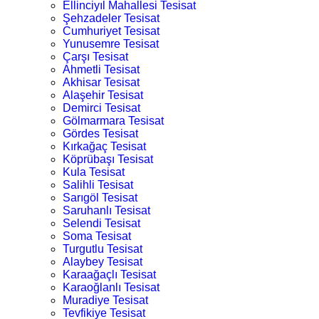
Ellinciyıl Mahallesi Tesisat
Şehzadeler Tesisat
Cumhuriyet Tesisat
Yunusemre Tesisat
Çarşı Tesisat
Ahmetli Tesisat
Akhisar Tesisat
Alaşehir Tesisat
Demirci Tesisat
Gölmarmara Tesisat
Gördes Tesisat
Kırkağaç Tesisat
Köprübaşı Tesisat
Kula Tesisat
Salihli Tesisat
Sarıgöl Tesisat
Saruhanlı Tesisat
Selendi Tesisat
Soma Tesisat
Turgutlu Tesisat
Alaybey Tesisat
Karaağaçlı Tesisat
Karaoğlanlı Tesisat
Muradiye Tesisat
Tevfikiye Tesisat