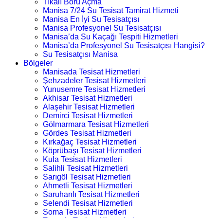
Tıkalı Boru Açma
Manisa 7/24 Su Tesisat Tamirat Hizmeti
Manisa En İyi Su Tesisatçısı
Manisa Profesyonel Su Tesisatçısı
Manisa’da Su Kaçağı Tespiti Hizmetleri
Manisa’da Profesyonel Su Tesisatçısı Hangisi?
Su Tesisatçısı Manisa
Bölgeler
Manisada Tesisat Hizmetleri
Şehzadeler Tesisat Hizmetleri
Yunusemre Tesisat Hizmetleri
Akhisar Tesisat Hizmetleri
Alaşehir Tesisat Hizmetleri
Demirci Tesisat Hizmetleri
Gölmarmara Tesisat Hizmetleri
Gördes Tesisat Hizmetleri
Kırkağaç Tesisat Hizmetleri
Köprübaşı Tesisat Hizmetleri
Kula Tesisat Hizmetleri
Salihli Tesisat Hizmetleri
Sarıgöl Tesisat Hizmetleri
Ahmetli Tesisat Hizmetleri
Saruhanlı Tesisat Hizmetleri
Selendi Tesisat Hizmetleri
Soma Tesisat Hizmetleri