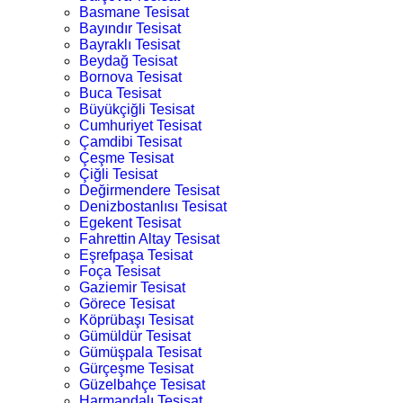
Basmane Tesisat
Bayındır Tesisat
Bayraklı Tesisat
Beydağ Tesisat
Bornova Tesisat
Buca Tesisat
Büyükçiğli Tesisat
Cumhuriyet Tesisat
Çamdibi Tesisat
Çeşme Tesisat
Çiğli Tesisat
Değirmendere Tesisat
Denizbostanlısı Tesisat
Egekent Tesisat
Fahrettin Altay Tesisat
Eşrefpaşa Tesisat
Foça Tesisat
Gaziemir Tesisat
Görece Tesisat
Köprübaşı Tesisat
Gümüldür Tesisat
Gümüşpala Tesisat
Gürçeşme Tesisat
Güzelbahçe Tesisat
Harmandalı Tesisat