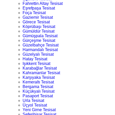
Fahrettin Altay Tesisat
Eşrefpaşa Tesisat
Foça Tesisat
Gaziemir Tesisat
Görece Tesisat
Köprübaşı Tesisat
Gümüldür Tesisat
Gümüşpala Tesisat
Gürçeşme Tesisat
Güzelbahçe Tesisat
Harmandalı Tesisat
Güzelyalı Tesisat
Hatay Tesisat
Işıkkent Tesisat
Karabağlar Tesisat
Kahramanlar Tesisat
Karşıyaka Tesisat
Kemeraltı Tesisat
Bergama Tesisat
Küçükyalı Tesisat
Pasaport Tesisat
Urla Tesisat
Üçyol Tesisat
Yeni Girne Tesisat
Seferihisar Tesisat