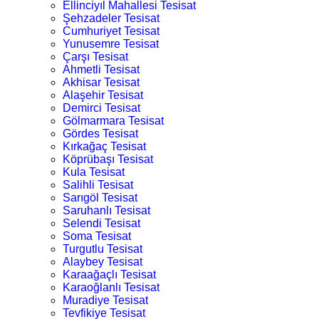
Ellinciyıl Mahallesi Tesisat
Şehzadeler Tesisat
Cumhuriyet Tesisat
Yunusemre Tesisat
Çarşı Tesisat
Ahmetli Tesisat
Akhisar Tesisat
Alaşehir Tesisat
Demirci Tesisat
Gölmarmara Tesisat
Gördes Tesisat
Kırkağaç Tesisat
Köprübaşı Tesisat
Kula Tesisat
Salihli Tesisat
Sarıgöl Tesisat
Saruhanlı Tesisat
Selendi Tesisat
Soma Tesisat
Turgutlu Tesisat
Alaybey Tesisat
Karaağaçlı Tesisat
Karaoğlanlı Tesisat
Muradiye Tesisat
Tevfikiye Tesisat