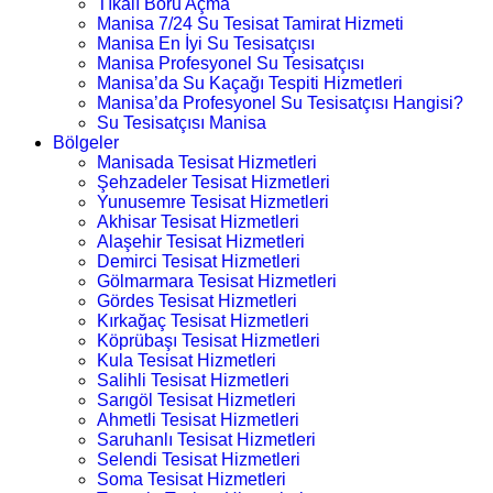
Tıkalı Boru Açma
Manisa 7/24 Su Tesisat Tamirat Hizmeti
Manisa En İyi Su Tesisatçısı
Manisa Profesyonel Su Tesisatçısı
Manisa’da Su Kaçağı Tespiti Hizmetleri
Manisa’da Profesyonel Su Tesisatçısı Hangisi?
Su Tesisatçısı Manisa
Bölgeler
Manisada Tesisat Hizmetleri
Şehzadeler Tesisat Hizmetleri
Yunusemre Tesisat Hizmetleri
Akhisar Tesisat Hizmetleri
Alaşehir Tesisat Hizmetleri
Demirci Tesisat Hizmetleri
Gölmarmara Tesisat Hizmetleri
Gördes Tesisat Hizmetleri
Kırkağaç Tesisat Hizmetleri
Köprübaşı Tesisat Hizmetleri
Kula Tesisat Hizmetleri
Salihli Tesisat Hizmetleri
Sarıgöl Tesisat Hizmetleri
Ahmetli Tesisat Hizmetleri
Saruhanlı Tesisat Hizmetleri
Selendi Tesisat Hizmetleri
Soma Tesisat Hizmetleri