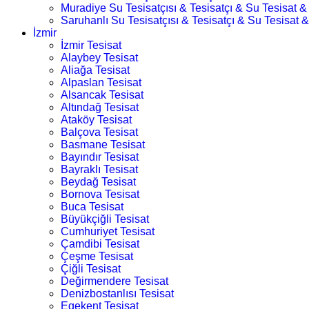
Muradiye Su Tesisatçısı & Tesisatçı & Su Tesisat & 
Saruhanlı Su Tesisatçısı & Tesisatçı & Su Tesisat &
İzmir
İzmir Tesisat
Alaybey Tesisat
Aliağa Tesisat
Alpaslan Tesisat
Alsancak Tesisat
Altındağ Tesisat
Ataköy Tesisat
Balçova Tesisat
Basmane Tesisat
Bayındır Tesisat
Bayraklı Tesisat
Beydağ Tesisat
Bornova Tesisat
Buca Tesisat
Büyükçiğli Tesisat
Cumhuriyet Tesisat
Çamdibi Tesisat
Çeşme Tesisat
Çiğli Tesisat
Değirmendere Tesisat
Denizbostanlısı Tesisat
Egekent Tesisat