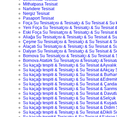
Mithatpasa Tesisat
Narlıdere Tesisat
Nergiz Tesisat
Pasaport Tesisat
Foça Su Tesisatçısı & Tesisatçı & Su Tesisat & Su k
Yeni Foça Su Tesisatçısı & Tesisatçı & Su Tesisat &
Eski Foça Su Tesisatçısı & Tesisatçı & Su Tesisat &
Aliağa Su Tesisatçısı & Tesisatçı & Su Tesisat & Su
Çeşme Su Tesisatçısı & Tesisatçı & Su Tesisat & Su
Alaçatı Su Tesisatçısı & Tesisatçı & Su Tesisat & Su
Dalyan Su Tesisatçısı & Tesisatçı & Su Tesisat & Su
Bornova Su Tesisatçısı & Tesisatçı & Su Tesisat & S
Bornova Atatürk Su Tesisatçısı &Tesisatçı &Tesisat
Su kaçağı tespiti & Tesisatçı & Su Tesisat &Ayvalık
Su kaçağı tespiti & Tesisatçı & Su Tesisat &Akçay 
Su kaçağı tespiti & Tesisatçı & Su Tesisat & Burhan
Su kaçağı tespiti & Tesisatçı & Su Tesisat &Edremit
Su kaçağı tespiti & Tesisatçı & Su Tesisat & Çandar
Su kaçağı tespiti & Tesisatçı & Su Tesisat & Sarıms
Su kaçağı tespiti & Tesisatçı & Su Tesisat & Davutl
Su kaçağı tespiti & Tesisatçı & Su Tesisat &Selçuk 
Su kaçağı tespiti & Tesisatçı & Su Tesisat & Kuşada
Su kaçağı tespiti & Tesisatçı & Su Tesisat & Didim 
Su kaçağı tespiti & Tesisatçı & Su Tesisat &Dikili S
Su kaçağı tespiti& Tesisatçı & Su Tesisat &Şakran 