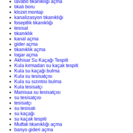
lavabo tıkanıklığı açma
tıkalı boru
klozet montajı
kanalizasyon tıkanıklığı
foseptlik tıkanıklığı
tesisat
tıkanıklık
kanal açma
gider açma
tıkanıklık açma
logar açma
Akhisar Su Kaçağı Tespiti
Kula kırmadan su kaçak tespiti
Kula su kaçağı bulma
Kula su tesisatçısı
Kula su sızıntısı bulma
Kula tesisatçı
Manisaa su tesisatçısı
su tesisatçısı
tesisatçı
su tesisatı
su kaçağı
su kaçak tespiti
Mutfak tıkanıklığı açma
banyo gideri açma