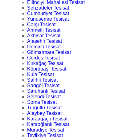
Ellinciyıl Mahallesi Tesisat
Şehzadeler Tesisat
Cumhuriyet Tesisat
Yunusemre Tesisat
Çarşı Tesisat
Ahmetli Tesisat
Akhisar Tesisat
Alaşehir Tesisat
Demirci Tesisat
Gölmarmara Tesisat
Gördes Tesisat
Kırkağaç Tesisat
Köprübaşı Tesisat
Kula Tesisat
Salihli Tesisat
Sarıgöl Tesisat
Saruhanlı Tesisat
Selendi Tesisat
Soma Tesisat
Turgutlu Tesisat
Alaybey Tesisat
Karaağaçlı Tesisat
Karaoğlanlı Tesisat
Muradiye Tesisat
Tevfikiye Tesisat