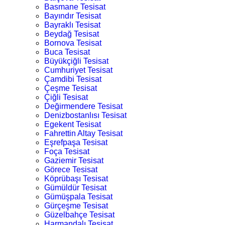
Basmane Tesisat
Bayındır Tesisat
Bayraklı Tesisat
Beydağ Tesisat
Bornova Tesisat
Buca Tesisat
Büyükçiğli Tesisat
Cumhuriyet Tesisat
Çamdibi Tesisat
Çeşme Tesisat
Çiğli Tesisat
Değirmendere Tesisat
Denizbostanlısı Tesisat
Egekent Tesisat
Fahrettin Altay Tesisat
Eşrefpaşa Tesisat
Foça Tesisat
Gaziemir Tesisat
Görece Tesisat
Köprübaşı Tesisat
Gümüldür Tesisat
Gümüşpala Tesisat
Gürçeşme Tesisat
Güzelbahçe Tesisat
Harmandalı Tesisat