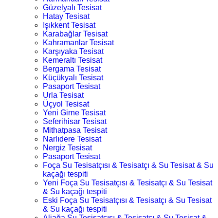
Güzelyalı Tesisat
Hatay Tesisat
Işıkkent Tesisat
Karabağlar Tesisat
Kahramanlar Tesisat
Karşıyaka Tesisat
Kemeraltı Tesisat
Bergama Tesisat
Küçükyalı Tesisat
Pasaport Tesisat
Urla Tesisat
Üçyol Tesisat
Yeni Girne Tesisat
Seferihisar Tesisat
Mithatpasa Tesisat
Narlıdere Tesisat
Nergiz Tesisat
Pasaport Tesisat
Foça Su Tesisatçısı & Tesisatçı & Su Tesisat & Su
kaçağı tespiti
Yeni Foça Su Tesisatçısı & Tesisatçı & Su Tesisat
& Su kaçağı tespiti
Eski Foça Su Tesisatçısı & Tesisatçı & Su Tesisat
& Su kaçağı tespiti
Aliağa Su Tesisatçısı & Tesisatçı & Su Tesisat &