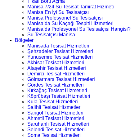
Tıkalı Boru Açma
Manisa 7/24 Su Tesisat Tamirat Hizmeti
Manisa En İyi Su Tesisatçısı
Manisa Profesyonel Su Tesisatçısı
Manisa’da Su Kaçağı Tespiti Hizmetleri
Manisa’da Profesyonel Su Tesisatçısı Hangisi?
Su Tesisatçısı Manisa
Bölgeler
Manisada Tesisat Hizmetleri
Şehzadeler Tesisat Hizmetleri
Yunusemre Tesisat Hizmetleri
Akhisar Tesisat Hizmetleri
Alaşehir Tesisat Hizmetleri
Demirci Tesisat Hizmetleri
Gölmarmara Tesisat Hizmetleri
Gördes Tesisat Hizmetleri
Kırkağaç Tesisat Hizmetleri
Köprübaşı Tesisat Hizmetleri
Kula Tesisat Hizmetleri
Salihli Tesisat Hizmetleri
Sarıgöl Tesisat Hizmetleri
Ahmetli Tesisat Hizmetleri
Saruhanlı Tesisat Hizmetleri
Selendi Tesisat Hizmetleri
Soma Tesisat Hizmetleri