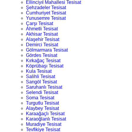
Ellinciyıl Mahallesi Tesisat
Şehzadeler Tesisat
Cumhuriyet Tesisat
Yunusemre Tesisat
Çarşı Tesisat
Ahmetli Tesisat
Akhisar Tesisat
Alaşehir Tesisat
Demirci Tesisat
Gölmarmara Tesisat
Gördes Tesisat
Kırkağaç Tesisat
Köprübaşı Tesisat
Kula Tesisat
Salihli Tesisat
Sarıgöl Tesisat
Saruhanlı Tesisat
Selendi Tesisat
Soma Tesisat
Turgutlu Tesisat
Alaybey Tesisat
Karaağaçlı Tesisat
Karaoğlanlı Tesisat
Muradiye Tesisat
Tevfikiye Tesisat