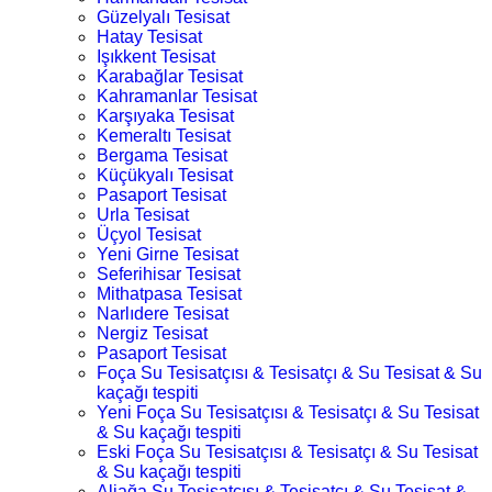
Güzelyalı Tesisat
Hatay Tesisat
Işıkkent Tesisat
Karabağlar Tesisat
Kahramanlar Tesisat
Karşıyaka Tesisat
Kemeraltı Tesisat
Bergama Tesisat
Küçükyalı Tesisat
Pasaport Tesisat
Urla Tesisat
Üçyol Tesisat
Yeni Girne Tesisat
Seferihisar Tesisat
Mithatpasa Tesisat
Narlıdere Tesisat
Nergiz Tesisat
Pasaport Tesisat
Foça Su Tesisatçısı & Tesisatçı & Su Tesisat & Su
kaçağı tespiti
Yeni Foça Su Tesisatçısı & Tesisatçı & Su Tesisat
& Su kaçağı tespiti
Eski Foça Su Tesisatçısı & Tesisatçı & Su Tesisat
& Su kaçağı tespiti
Aliağa Su Tesisatçısı & Tesisatçı & Su Tesisat &