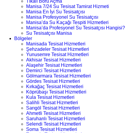
Tıkalı Boru Açma
Manisa 7/24 Su Tesisat Tamirat Hizmeti
Manisa En İyi Su Tesisatçısı
Manisa Profesyonel Su Tesisatçısı
Manisa’da Su Kaçağı Tespiti Hizmetleri
Manisa’da Profesyonel Su Tesisatçısı Hangisi?
Su Tesisatçısı Manisa
Bölgeler
Manisada Tesisat Hizmetleri
Şehzadeler Tesisat Hizmetleri
Yunusemre Tesisat Hizmetleri
Akhisar Tesisat Hizmetleri
Alaşehir Tesisat Hizmetleri
Demirci Tesisat Hizmetleri
Gölmarmara Tesisat Hizmetleri
Gördes Tesisat Hizmetleri
Kırkağaç Tesisat Hizmetleri
Köprübaşı Tesisat Hizmetleri
Kula Tesisat Hizmetleri
Salihli Tesisat Hizmetleri
Sarıgöl Tesisat Hizmetleri
Ahmetli Tesisat Hizmetleri
Saruhanlı Tesisat Hizmetleri
Selendi Tesisat Hizmetleri
Soma Tesisat Hizmetleri