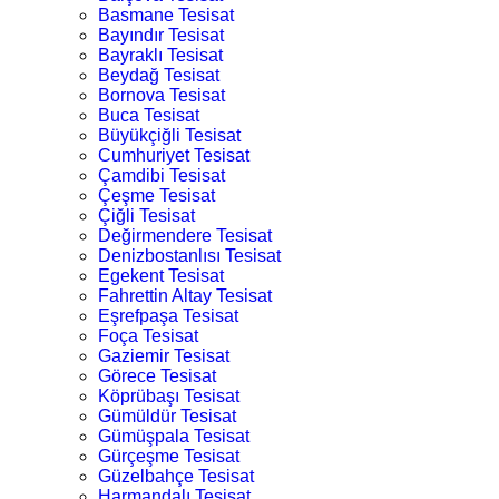
Basmane Tesisat
Bayındır Tesisat
Bayraklı Tesisat
Beydağ Tesisat
Bornova Tesisat
Buca Tesisat
Büyükçiğli Tesisat
Cumhuriyet Tesisat
Çamdibi Tesisat
Çeşme Tesisat
Çiğli Tesisat
Değirmendere Tesisat
Denizbostanlısı Tesisat
Egekent Tesisat
Fahrettin Altay Tesisat
Eşrefpaşa Tesisat
Foça Tesisat
Gaziemir Tesisat
Görece Tesisat
Köprübaşı Tesisat
Gümüldür Tesisat
Gümüşpala Tesisat
Gürçeşme Tesisat
Güzelbahçe Tesisat
Harmandalı Tesisat